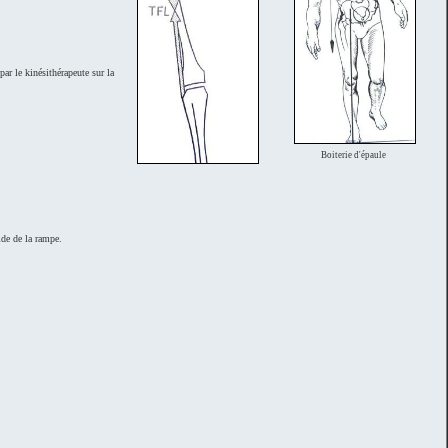
ar le kinésithérapeute sur la
Boiterie d'épaule
aide de la rampe.