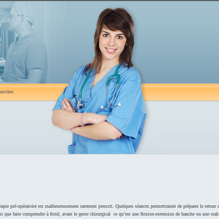
hercher
rapie pré-opératoire est malheureusement rarement prescrit. Quelques séances permettraient de préparer le retour 
si que faire comprendre à froid, avant le geste chirurgical ce qu’est une flexion-extension de hanche ou une stab