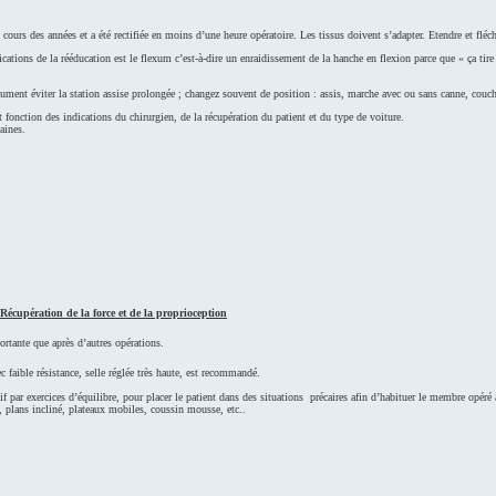
 cours des années et a été rectifiée en moins d’une heure opératoire. Les tissus doivent s’adapter. Etendre et fléch
ations de la rééducation est le flexum c’est-à-dire un enraidissement de la hanche en flexion parce que « ça tire
olument éviter la station assise prolongée ; changez souvent de position : assis, marche avec ou sans canne, couc
 fonction des indications du chirurgien, de la récupération du patient et du type de voiture.
aines.
cupération de la force et de la proprioception
rtante que après d’autres opérations.
 faible résistance, selle réglée très haute, est recommandé.
f par exercices d’équilibre, pour placer le patient dans des situations précaires afin d’habituer le membre opéré à
s, plans incliné, plateaux mobiles, coussin mousse, etc..