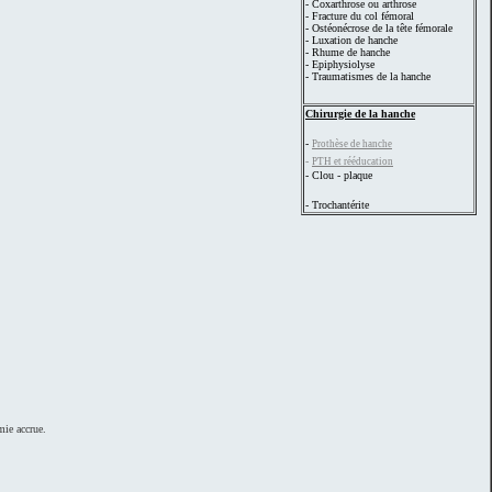
- Coxarthrose ou arthrose
- Fracture du col fémoral
- Ostéonécrose de la tête fémorale
- Luxation de hanche
- Rhume de hanche
- Epiphysiolyse
- Traumatismes de la hanche
Chirurgie de la hanche
-
Prothèse de hanche
-
PTH et rééducation
- Clou - plaque
- Trochantérite
mie accrue.