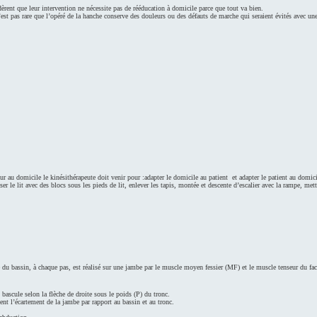
èrent que leur intervention ne nécessite pas de rééducation à domicile parce que tout va bien.
 n’est pas rare que l’opéré de la hanche conserve des douleurs ou des défauts de marche qui seraient évités avec un
ur au domicile le kinésithérapeute doit venir pour :adapter le domicile au patient et adapter le patient au domici
 le lit avec des blocs sous les pieds de lit, enlever les tapis, montée et descente d’escalier avec la rampe, mettr
du bassin, à chaque pas, est réalisé sur une jambe par le muscle moyen fessier (MF) et le muscle tenseur du fac
bascule selon la flèche de droite sous le poids (P) du tronc.
ent l’écartement de la jambe par rapport au bassin et au tronc.