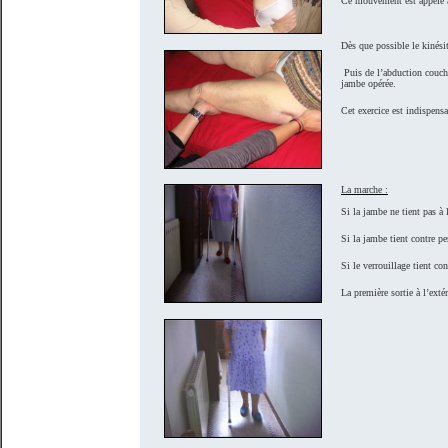
Ce mouvement est appelé 
Dès que possible le kinési
Puis de l’abduction couché
jambe opérée.
Cet exercice est indispens
La marche :
Si la jambe ne tient pas à 
Si la jambe tient contre p
Si le verrouillage tient c
La première sortie à l’extér