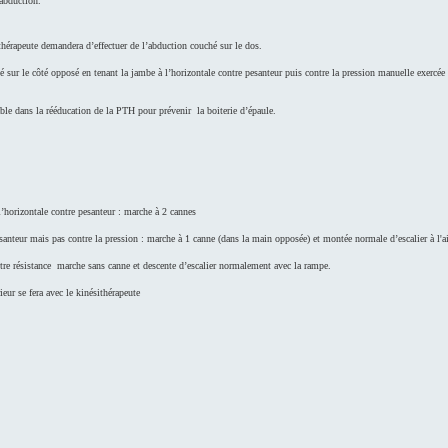
abduction.
thérapeute demandera d’effectuer de l’abduction couché sur le dos.
 sur le côté opposé en tenant la jambe à l’horizontale contre pesanteur puis contre la pression manuelle exercée p
able dans la rééducation de la PTH pour prévenir la boiterie d’épaule.
l’horizontale contre pesanteur : marche à 2 cannes
esanteur mais pas contre la pression : marche à 1 canne (dans la main opposée) et montée normale d’escalier à l'
ontre résistance marche sans canne et descente d’escalier normalement avec la rampe.
ieur se fera avec le kinésithérapeute