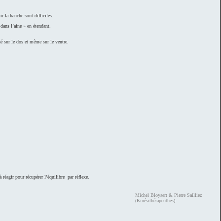
ir la hanche sont difficiles.
 dans l’aine » en étendant.
hé sur le dos et même sur le ventre.
 réagir pour récupérer l’équilibre par réflexe.
Michel Bloyaert & Pierre Sailliez
(Kinésithérapeuthes)