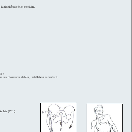
e kinésithérapie bien conduite.
le :
e des chaussures stables, installation au fauteuil.
ia lata (TFL).