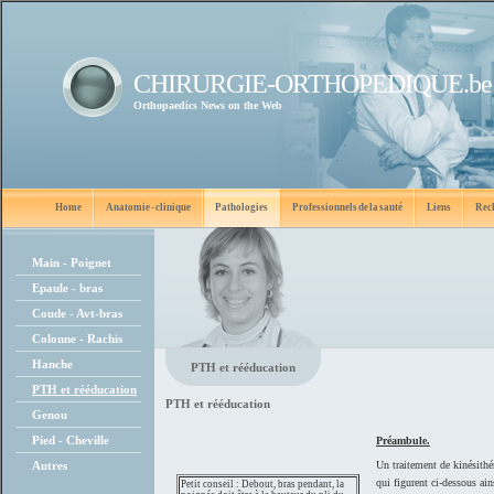
CHIRURGIE-ORTHOPEDIQUE.be
Orthopaedics News on the Web
Home
Anatomie - clinique
Pathologies
Professionnels de la santé
Liens
Rec
Main - Poignet
Epaule - bras
Coude - Avt-bras
Colonne - Rachis
Hanche
PTH et rééducation
PTH et rééducation
PTH et rééducation
Genou
Pied - Cheville
Préambule.
Autres
Un traitement de kinésithé
qui figurent ci-dessous ain
Petit conseil : Debout, bras pendant, la