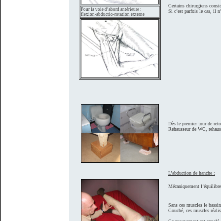
Certains chirurgiens consid
Pour la voie d’abord antérieure :
Si c’est parfois le cas, il
flexion-abductio-rotation externe
Dès le premier jour de reto
Rehausseur de WC, rehausser
L’abduction de hanche :
Mécaniquement l’équilibre 
Sans ces muscles le bassin 
Couché, ces muscles réalis