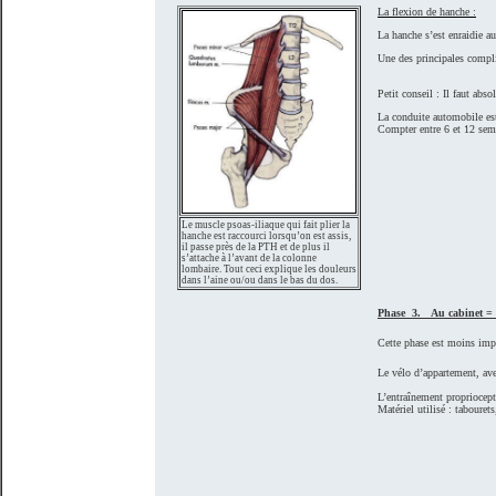
La flexion de hanche :
La hanche s’est enraidie au
Une des principales complic
Petit conseil : Il faut abs
La conduite automobile est
Compter entre 6 et 12 sem
Le muscle psoas-iliaque qui fait plier la
hanche est raccourci lorsqu’on est assis,
il passe près de la PTH et de plus il
s’attache à l’avant de la colonne
lombaire. Tout ceci explique les douleurs
dans l’aine ou/ou dans le bas du dos.
Phase 3. Au cabinet = Ré
Cette phase est moins impo
Le vélo d’appartement, avec
L’entraînement propriocepti
Matériel utilisé : tabouret