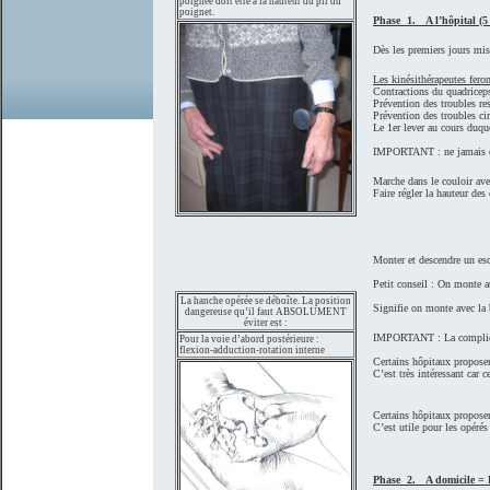
poignée doit être à la hauteur du pli du
poignet.
Phase 1. A l’hôpital (5 
Dès les premiers jours mise
Les kinésithérapeutes feron
Contractions du quadriceps 
Prévention des troubles res
Prévention des troubles cir
Le 1er lever au cours duque
IMPORTANT : ne jamais essa
Marche dans le couloir ave
Faire régler la hauteur des
Monter et descendre un esca
Petit conseil : On monte a
La hanche opérée se déboîte. La position
Signifie on monte avec la
dangereuse qu’il faut ABSOLUMENT
éviter est :
IMPORTANT : La complica
Pour la voie d’abord postérieure :
flexion-adduction-rotation interne
Certains hôpitaux proposen
C’est très intéressant car c
Certains hôpitaux proposen
C’est utile pour les opérés
Phase 2. A domicile = R