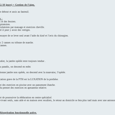
à 10 jours) = Gestion de l’aigu.
 debout et assis au fauteuil.
t :
et des fessiers.
piratoires.
culatoires par massage et exercices cheville.
l il peut y avoir des vertiges.
yer de se lever seul avant l’aide du kiné et l’avis du chirurgien.
c 2 cannes ou tribune de marche.
 cannes.
lier, la jambe opérée reste toujours tendue .
u paradis, on descend en enfer.
 bonne jambe non opérée, on descend avec la mauvaise, l’opérée.
tion grave de la PTH est la LUXATION de la prothèse.
t des exercices en piscine avec un pansement étanche.
ela permet des exercices en apesanteur relative.
t de poursuivre la rééducation en centre spécialisé.
 vivant seuls, sans aide et en maison avec escaliers, le retour au domicile se fera plus tard mais avec une autono
écupération fonctionnelle active.